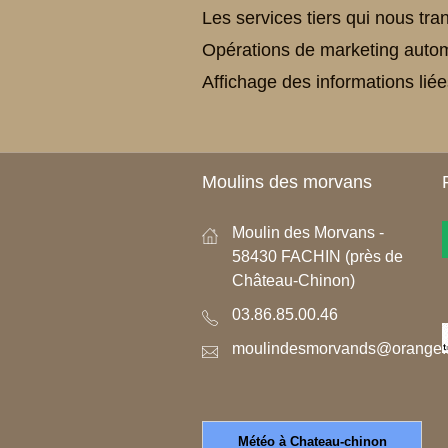
Les services tiers qui nous tr
Opérations de marketing automa
Affichage des informations lié
Moulins des morvans
Moulin des Morvans -
58430 FACHIN (près de
Château-Chinon)
03.86.85.00.46
moulindesmorvands@orange.f
Météo à Chateau-chinon