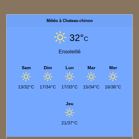
Météo à Chateau-chinon
32°
C
Ensoleillé
Sam
Dim
Lun
Mar
Mer
13/32°C
17/34°C
17/33°C
15/34°C
16/36°C
Jeu
21/37°C