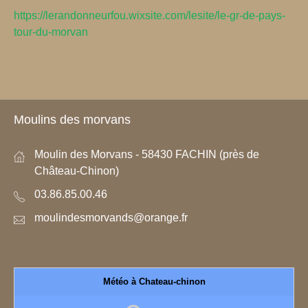
https://lerandonneurfou.wixsite.com/lesite/le-gr-de-pays-
tour-du-morvan
Moulins des morvans
Moulin des Morvans - 58430 FACHIN (près de
Château-Chinon)
03.86.85.00.46
moulindesmorvands@orange.fr
Météo à Chateau-chinon