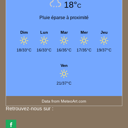
18°
C
Pluie éparse à proximité
Dim
Lun
Mar
Mer
Jeu
18/33°C
16/33°C
16/35°C
17/35°C
19/37°C
Ven
21/37°C
Data from
MeteoArt.com
Retrouvez-nous sur :