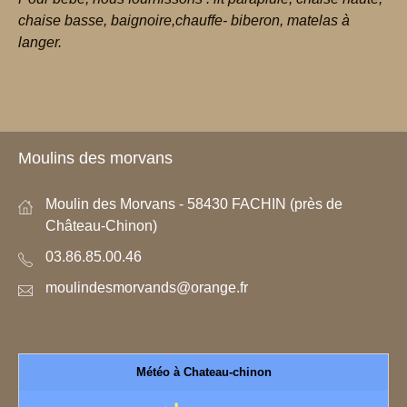
chaise basse, baignoire,chauffe- biberon, matelas à
langer.
Moulins des morvans
Moulin des Morvans - 58430 FACHIN (près de
Château-Chinon)
03.86.85.00.46
moulindesmorvands@orange.fr
Météo à Chateau-chinon