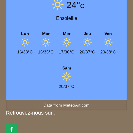
24°
C
Ensoleillé
Lun
Mar
Mer
Jeu
Ven
16/33°C
16/35°C
17/36°C
20/37°C
20/38°C
Sam
20/37°C
Data from
MeteoArt.com
Retrouvez-nous sur :