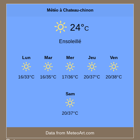
Météo à Chateau-chinon
24°
C
Ensoleillé
Lun
Mar
Mer
Jeu
Ven
16/33°C
16/35°C
17/36°C
20/37°C
20/38°C
Sam
20/37°C
Data from
MeteoArt.com